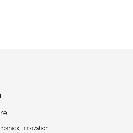
n
hre
onomics, Innovation